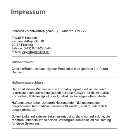
Inhaltlich verantwortlich gemäß § 10 Absatz 3 MDStV:
Zeyad El Khadem
Ferdinand-Kopf-Str. 10
79117 Freiburg
Telefon: (+49) 0761/276540
E-Mail:
zeyad@xcellent.de
Bildnachweise
Grafiken/Bilder sind aus eigener Produktion oder gehören zur Public
Domain.
Haftungsausschluss
Der Inhalt dieser Website wurde sorgfältig geprüft und wird laufend
unterhalten.
Ich übernehme jedoch keinerlei Gewähr für die Aktualität,
Korrektheit, Vollständigkeit oder Qualität der bereitgestellten Inhalte.
Haftungsansprüche, die durch Nutzung oder Nichtnutzung der
dargebotenen Informationen verursacht wurden, sind grundsätzlich
ausgeschlossen.
Sofern Links auf externe Seiten gesetzt sind, dann nur auf solche, die
rechtlich unbedenklich scheinen. Vorsorglich schliesse ich die Haftung
für diese Seiten aus.